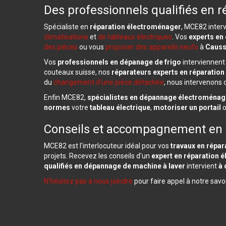
Des professionnels qualifiés en 
Spécialiste en
réparation électroménager
, MCE82 interv
climatisations
et
de tableaux électriques
. Vos
experts en
des pièces
ou vous
proposer des appareils neufs
à
Caus
Vos
professionnels en
dépanage de frigo
interviennent
couteaux suisse, nos
réparateurs experts en
réparation
du
changement d'une pièce détachée
, nous intervenons 
Enfin MCE82,
spécialistes en
dépannage électroménag
normes
votre
tableau électrique
,
motoriser un portail
Conseils et accompagnement en 
MCE82 est l'interlocuteur idéal pour vos
travaux en
répar
projets. Recevez les conseils d'un
expert en
réparation 
qualifiés en
dépannage de machine à laver
intervient
à 
N'hésitez pas à nous joindre
pour faire appel à notre savo