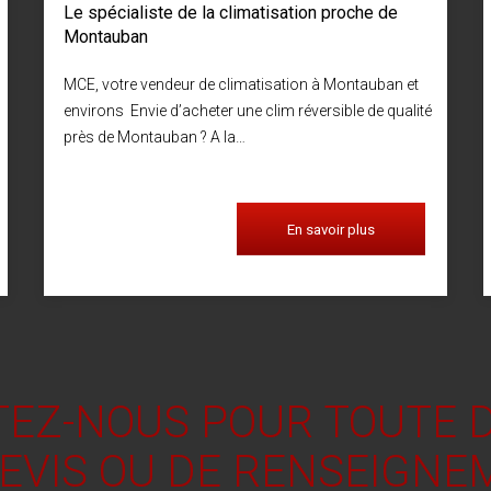
Le spécialiste de la climatisation proche de
Montauban
MCE, votre vendeur de climatisation à Montauban et
environs Envie d’acheter une clim réversible de qualité
près de Montauban ? A la…
En savoir plus
EZ-NOUS POUR TOUTE
DEVIS OU DE RENSEIGNE