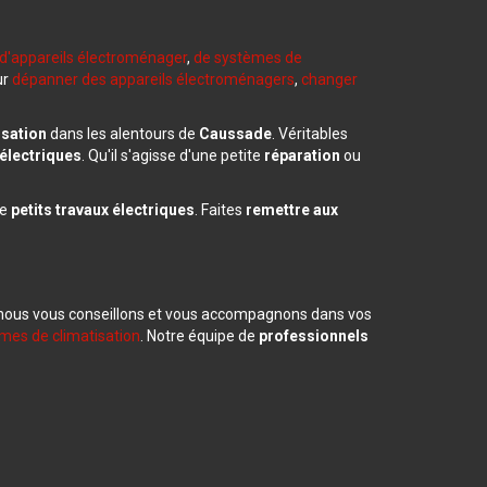
d'appareils électroménager
,
de systèmes de
ur
dépanner des appareils électroménagers
,
changer
isation
dans les alentours de
Caussade
. Véritables
 électriques
. Qu'il s'agisse d'une petite
réparation
ou
de
petits travaux électriques
. Faites
remettre aux
 nous vous conseillons et vous accompagnons dans vos
mes de climatisation
. Notre équipe de
professionnels