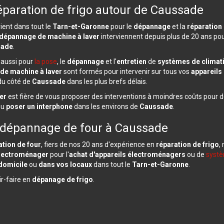
réparation de frigo autour de Caussade
ient dans tout le
Tarn-et-Garonne
pour le
dépannage
et la
réparation
dépannage de machine à laver
interviennent depuis plus de 20 ans po
sade
.
 aussi pour
la pose
, le
dépannage
et l'
entretien
de
systèmes de climat
 de machine à laver
sont formés pour intervenir sur tous vos
appareils
du côté de
Caussade
dans les plus brefs délais.
er
est fière de vous proposer des interventions à moindres coûts pour 
ou
poser un interphone
dans les environs de
Caussade
.
dépannage de four à Caussade
ation de four
, fiers de nos 20 ans d'expérience en
réparation de frigo
,
électroménager
pour l'
achat d'appareils électroménagers
ou de
systè
domicile
ou
dans vos locaux
dans tout le
Tarn-et-Garonne
.
ir-faire en
dépanage de frigo
.