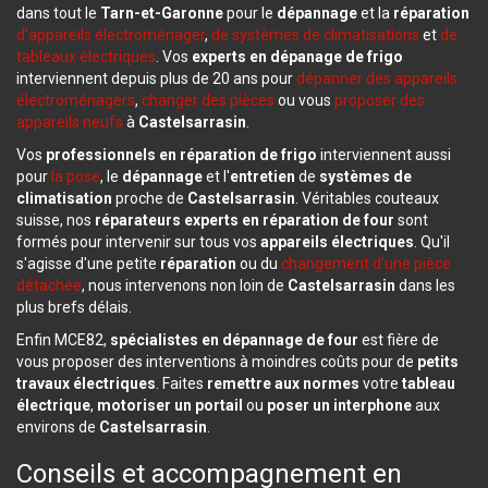
dans tout le
Tarn-et-Garonne
pour le
dépannage
et la
réparation
d'appareils électroménager
,
de systèmes de climatisations
et
de
tableaux électriques
. Vos
experts en
dépanage de frigo
interviennent depuis plus de 20 ans pour
dépanner des appareils
électroménagers
,
changer des pièces
ou vous
proposer des
appareils neufs
à
Castelsarrasin
.
Vos
professionnels en
réparation de frigo
interviennent aussi
pour
la pose
, le
dépannage
et l'
entretien
de
systèmes de
climatisation
proche de
Castelsarrasin
. Véritables couteaux
suisse, nos
réparateurs experts en
réparation de four
sont
formés pour intervenir sur tous vos
appareils électriques
. Qu'il
s'agisse d'une petite
réparation
ou du
changement d'une pièce
détachée
, nous intervenons non loin de
Castelsarrasin
dans les
plus brefs délais.
Enfin MCE82,
spécialistes en
dépannage de four
est fière de
vous proposer des interventions à moindres coûts pour de
petits
travaux électriques
. Faites
remettre aux normes
votre
tableau
électrique
,
motoriser un portail
ou
poser un interphone
aux
environs de
Castelsarrasin
.
Conseils et accompagnement en