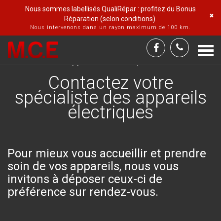
Nous sommes labellisés QualiRépar : profitez du Bonus
×
Réparation (selon conditions).
Nous intervenons dans un rayon maximum de 100 km.
Togg
Accueil
Contactez votre spécialiste des
navi
appareils électriques
Contactez votre
spécialiste des appareils
électriques
Pour mieux vous accueillir et prendre
soin de vos appareils, nous vous
invitons à déposer ceux-ci de
préférence sur rendez-vous.