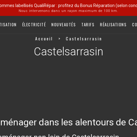
ommes labellisés QualiRépar : profitez du Bonus Réparation (selon condi
Nous intervenons dans un rayon maximum de 100 km.
TISATION
ÉLECTRICITÉ
NOUVEAUTÉS
TARIFS
RÉALISATIONS
C
Accueil
Castelsarrasin
Castelsarrasin
oménager dans les alentours de Ca