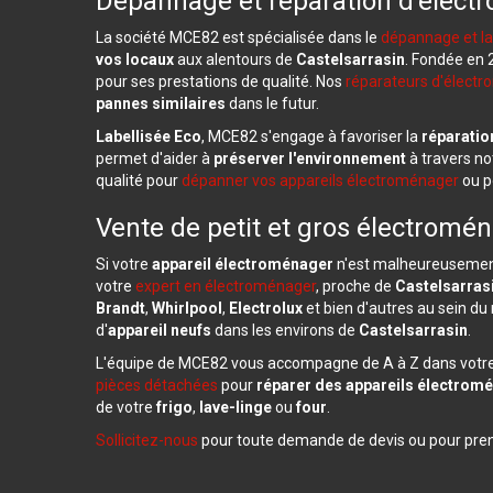
Dépannage et réparation d'électr
La société MCE82 est spécialisée dans le
dépannage et la
vos locaux
aux alentours de
Castelsarrasin
. Fondée en 
pour ses prestations de qualité. Nos
réparateurs d'élect
pannes similaires
dans le futur.
Labellisée Eco
, MCE82 s'engage à favoriser la
réparatio
permet d'aider à
préserver l'environnement
à travers no
qualité pour
dépanner vos appareils électroménager
ou p
Vente de petit et gros électromén
Si votre
appareil électroménager
n'est malheureusemen
votre
expert en électroménager
, proche de
Castelsarras
Brandt
,
Whirlpool
,
Electrolux
et bien d'autres au sein 
d'
appareil neufs
dans les environs de
Castelsarrasin
.
L'équipe de MCE82 vous accompagne de A à Z dans votre
pièces détachées
pour
réparer des appareils électrom
de votre
frigo
,
lave-linge
ou
four
.
Sollicitez-nous
pour toute demande de devis ou pour pre