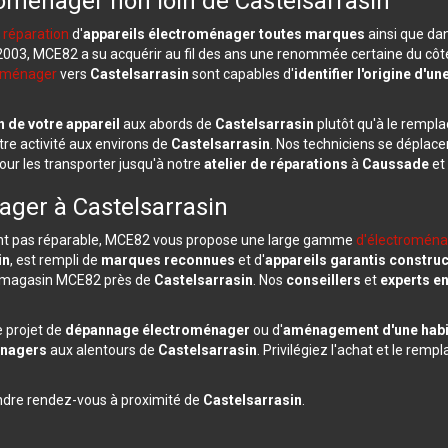
oménager non loin de Castelsarrasin
 réparation
d'
appareils électroménager toutes marques
ainsi que da
2003, MCE82 a su acquérir au fil des ans une renommée certaine du cô
roménager
vers
Castelsarrasin
sont capables d'
identifier l'origine d'u
n de votre appareil
aux abords de
Castelsarrasin
plutôt qu'à le rempl
tre activité aux environs de
Castelsarrasin
. Nos techniciens se déplac
our les transporter jusqu'à notre
atelier de réparations
à
Caussade
et
ager à Castelsarrasin
t pas réparable, MCE82 vous propose une large gamme
d'électroménag
in
, est rempli de
marques reconnues
et d'
appareils garantis constru
du magasin MCE82 près de
Castelsarrasin
. Nos
conseillers
et
experts e
 projet de
dépannage électroménager
ou d'
aménagement d'une habi
énagers
aux alentours de
Castelsarrasin
. Privilégiez l'achat et le re
ndre rendez-vous à proximité de
Castelsarrasin
.