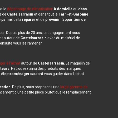
ns le
dépannage de climatisation
à domicile
ou
dans
té de
Castelsarrasin
et dans tout le
Tarn-et-Garonne
ne panne
, de la
réparer
et de
prévenir l'apparition de
acer. Depuis plus de 20 ans, cet engagement nous
ent autour de
Castelsarrasin
avec du matériel de
 ensuite vous les ramener.
er à l'achat
autour de
Castelsarrasin
. Le magasin de
cteurs
. Retrouvez ainsi des produits des marques
n électroménager
sauront vous guider dans l'achat
tation
. De plus, nous proposons une
large gamme de
mplacement d'une petite pièce plutôt que le remplacement